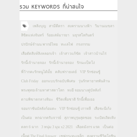
รวม KEYWORDS ที่น่าสนใจ
เพลิงบุญ
สามีตีตรา
สงครามนางฟ้า
วิมานเมขลา
ลิขิตแห่งจันทร์
ร้อยเล่ห์มารยา
มธุรสโลกันตร์
ปรปักษ์จำนน พากย์ไทย
ทะเลไฟ
กรงกรรม
เสือตัดสิงห์ลิงหลอกเจ้า
เจ้าสาวแก้ขัด
เจ้าสาวบ้านไร่
รักนี้เจ้านายจอง
รักนี้เจ้านายจอง
รักนะเป็ดโง่
พี่ว้ากคะรักหนูได้มั้ย
คลับฟรายเดย์
VIP รักซ่อนชู้
Club Friday
ออกแบบรักฉบับพิเศษ
วุ่นรักทายาทพันล้าน
พระพุทธเจ้ามหาศาสดาโลก
ทงอี จอมนางคู่บัลลังก์
ดาบพิฆาตกลางหิมะ
ชีวิตเพื่อชาติ รักนี้เพื่อเธอ
จอมราชันบัลลังก์อมตะ
VIP รักซ่อนชู้ เกาหลี
เสือชะนีเก้ง
เป็นต่อ
หกฉากครับจารย์
สุภาพบุรุษสุดซอย
ระเบิดเถิดเทิง
ตลก 6 ฉาก
3 หนุ่ม 3 มุม x2 2021
เลือดมังกร แรด
เป็นต่อ
เนื้อคู่ The Final Answer
เชฟกระทะเหล็ก
สงครามชีวิตโอชิน