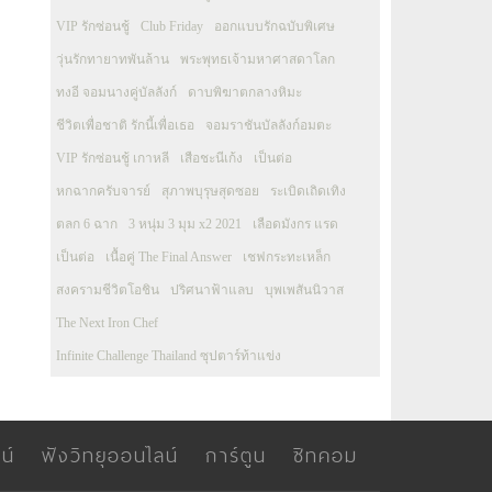
VIP รักซ่อนชู้
Club Friday
ออกแบบรักฉบับพิเศษ
วุ่นรักทายาทพันล้าน
พระพุทธเจ้ามหาศาสดาโลก
ทงอี จอมนางคู่บัลลังก์
ดาบพิฆาตกลางหิมะ
ชีวิตเพื่อชาติ รักนี้เพื่อเธอ
จอมราชันบัลลังก์อมตะ
VIP รักซ่อนชู้ เกาหลี
เสือชะนีเก้ง
เป็นต่อ
หกฉากครับจารย์
สุภาพบุรุษสุดซอย
ระเบิดเถิดเทิง
ตลก 6 ฉาก
3 หนุ่ม 3 มุม x2 2021
เลือดมังกร แรด
เป็นต่อ
เนื้อคู่ The Final Answer
เชฟกระทะเหล็ก
สงครามชีวิตโอชิน
ปริศนาฟ้าแลบ
บุพเพสันนิวาส
The Next Iron Chef
Infinite Challenge Thailand ซุปตาร์ท้าแข่ง
น์
ฟังวิทยุออนไลน์
การ์ตูน
ซิทคอม