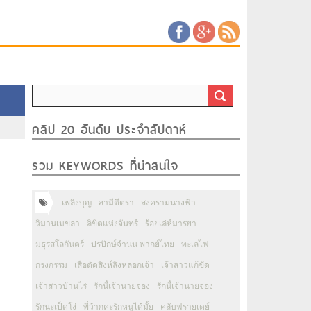
คลิป 20 อันดับ ประจำสัปดาห์
รวม KEYWORDS ที่น่าสนใจ
เพลิงบุญ
สามีตีตรา
สงครามนางฟ้า
วิมานเมขลา
ลิขิตแห่งจันทร์
ร้อยเล่ห์มารยา
มธุรสโลกันตร์
ปรปักษ์จำนน พากย์ไทย
ทะเลไฟ
กรงกรรม
เสือตัดสิงห์ลิงหลอกเจ้า
เจ้าสาวแก้ขัด
เจ้าสาวบ้านไร่
รักนี้เจ้านายจอง
รักนี้เจ้านายจอง
รักนะเป็ดโง่
พี่ว้ากคะรักหนูได้มั้ย
คลับฟรายเดย์