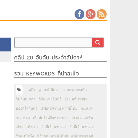
คลิป 20 อันดับ ประจำสัปดาห์
รวม KEYWORDS ที่น่าสนใจ
เพลิงบุญ
สามีตีตรา
สงครามนางฟ้า
วิมานเมขลา
ลิขิตแห่งจันทร์
ร้อยเล่ห์มารยา
มธุรสโลกันตร์
ปรปักษ์จำนน พากย์ไทย
ทะเลไฟ
กรงกรรม
เสือตัดสิงห์ลิงหลอกเจ้า
เจ้าสาวแก้ขัด
เจ้าสาวบ้านไร่
รักนี้เจ้านายจอง
รักนี้เจ้านายจอง
รักนะเป็ดโง่
พี่ว้ากคะรักหนูได้มั้ย
คลับฟรายเดย์