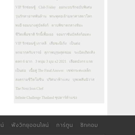
VIP รักซ่อนชู้
Club Friday
ออกแบบรักฉบับพิเศษ
วุ่นรักทายาทพันล้าน
พระพุทธเจ้ามหาศาสดาโลก
ทงอี จอมนางคู่บัลลังก์
ดาบพิฆาตกลางหิมะ
ชีวิตเพื่อชาติ รักนี้เพื่อเธอ
จอมราชันบัลลังก์อมตะ
VIP รักซ่อนชู้ เกาหลี
เสือชะนีเก้ง
เป็นต่อ
หกฉากครับจารย์
สุภาพบุรุษสุดซอย
ระเบิดเถิดเทิง
ตลก 6 ฉาก
3 หนุ่ม 3 มุม x2 2021
เลือดมังกร แรด
เป็นต่อ
เนื้อคู่ The Final Answer
เชฟกระทะเหล็ก
สงครามชีวิตโอชิน
ปริศนาฟ้าแลบ
บุพเพสันนิวาส
The Next Iron Chef
Infinite Challenge Thailand ซุปตาร์ท้าแข่ง
น์
ฟังวิทยุออนไลน์
การ์ตูน
ซิทคอม