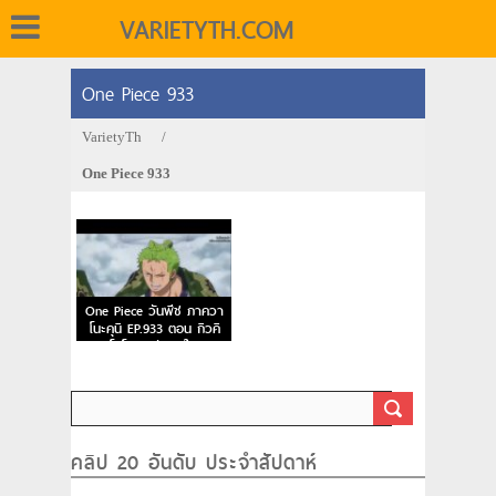
VARIETYTH.COM
One Piece 933
VarietyTh
/
One Piece 933
One Piece วันพีช ภาควา
โนะคุนิ EP.933 ตอน กิวคิ
มารุ โซโลการตัดสินใจบนสะ
พานโออิฮางิ
คลิป 20 อันดับ ประจำสัปดาห์