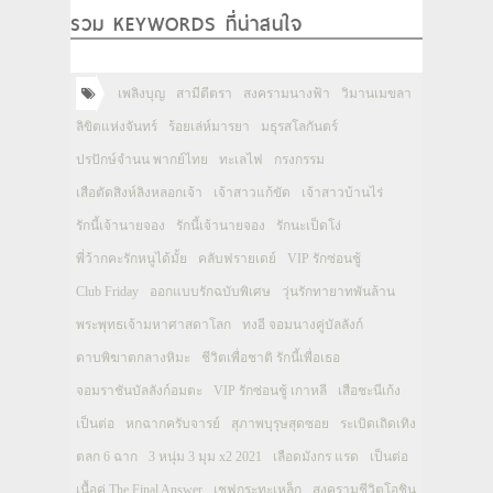
รวม KEYWORDS ที่น่าสนใจ
เพลิงบุญ
สามีตีตรา
สงครามนางฟ้า
วิมานเมขลา
ลิขิตแห่งจันทร์
ร้อยเล่ห์มารยา
มธุรสโลกันตร์
ปรปักษ์จำนน พากย์ไทย
ทะเลไฟ
กรงกรรม
เสือตัดสิงห์ลิงหลอกเจ้า
เจ้าสาวแก้ขัด
เจ้าสาวบ้านไร่
รักนี้เจ้านายจอง
รักนี้เจ้านายจอง
รักนะเป็ดโง่
พี่ว้ากคะรักหนูได้มั้ย
คลับฟรายเดย์
VIP รักซ่อนชู้
Club Friday
ออกแบบรักฉบับพิเศษ
วุ่นรักทายาทพันล้าน
พระพุทธเจ้ามหาศาสดาโลก
ทงอี จอมนางคู่บัลลังก์
ดาบพิฆาตกลางหิมะ
ชีวิตเพื่อชาติ รักนี้เพื่อเธอ
จอมราชันบัลลังก์อมตะ
VIP รักซ่อนชู้ เกาหลี
เสือชะนีเก้ง
เป็นต่อ
หกฉากครับจารย์
สุภาพบุรุษสุดซอย
ระเบิดเถิดเทิง
ตลก 6 ฉาก
3 หนุ่ม 3 มุม x2 2021
เลือดมังกร แรด
เป็นต่อ
เนื้อคู่ The Final Answer
เชฟกระทะเหล็ก
สงครามชีวิตโอชิน