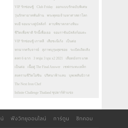
VIP รักซ่อนชู้
Club Friday
ออกแบบรักฉบับพิเศษ
วุ่นรักทายาทพันล้าน
พระพุทธเจ้ามหาศาสดาโลก
ทงอี จอมนางคู่บัลลังก์
ดาบพิฆาตกลางหิมะ
ชีวิตเพื่อชาติ รักนี้เพื่อเธอ
จอมราชันบัลลังก์อมตะ
VIP รักซ่อนชู้ เกาหลี
เสือชะนีเก้ง
เป็นต่อ
หกฉากครับจารย์
สุภาพบุรุษสุดซอย
ระเบิดเถิดเทิง
ตลก 6 ฉาก
3 หนุ่ม 3 มุม x2 2021
เลือดมังกร แรด
เป็นต่อ
เนื้อคู่ The Final Answer
เชฟกระทะเหล็ก
สงครามชีวิตโอชิน
ปริศนาฟ้าแลบ
บุพเพสันนิวาส
The Next Iron Chef
Infinite Challenge Thailand ซุปตาร์ท้าแข่ง
น์
ฟังวิทยุออนไลน์
การ์ตูน
ซิทคอม