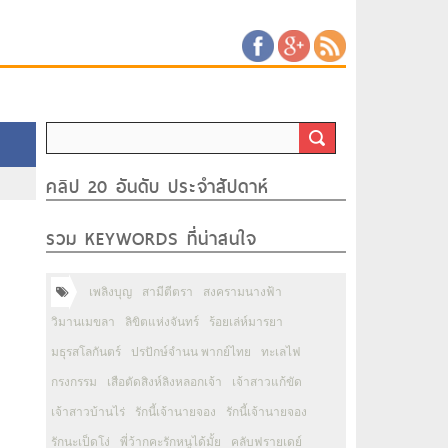
คลิป 20 อันดับ ประจำสัปดาห์
รวม KEYWORDS ที่น่าสนใจ
เพลิงบุญ
สามีตีตรา
สงครามนางฟ้า
วิมานเมขลา
ลิขิตแห่งจันทร์
ร้อยเล่ห์มารยา
มธุรสโลกันตร์
ปรปักษ์จำนน พากย์ไทย
ทะเลไฟ
กรงกรรม
เสือตัดสิงห์ลิงหลอกเจ้า
เจ้าสาวแก้ขัด
เจ้าสาวบ้านไร่
รักนี้เจ้านายจอง
รักนี้เจ้านายจอง
รักนะเป็ดโง่
พี่ว้ากคะรักหนูได้มั้ย
คลับฟรายเดย์