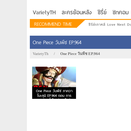
VarietyTH
ละครย้อนหลัง
ซีรี่ย์
ซิทคอม
RECOMMEND TIME
ซีรีย์เกาหลี Love Next D
One Piece วันพีช EP.964
VarietyTh
/
One Piece วันพีช EP.964
One Piece วันพีซ ภาควา
โนะคุนิ EP.964 ตอน การ
ผจญภัยครั้งใหญ่ของโอเด้ง!
รักอยู่ประตูถัดไป