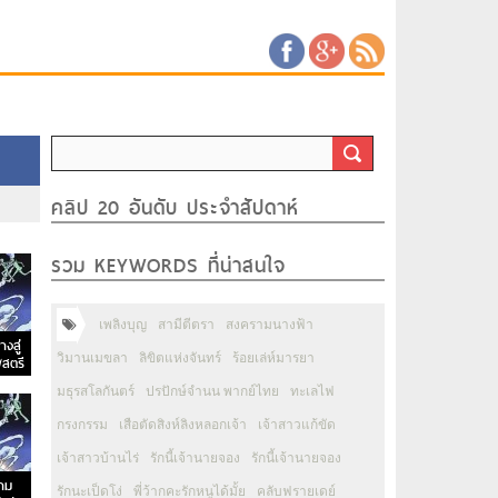
คลิป 20 อันดับ ประจำสัปดาห์
รวม KEYWORDS ที่น่าสนใจ
เพลิงบุญ
สามีตีตรา
สงครามนางฟ้า
างสู่
วิมานเมขลา
ลิขิตแห่งจันทร์
ร้อยเล่ห์มารยา
พสตรี
มธุรสโลกันตร์
ปรปักษ์จำนน พากย์ไทย
ทะเลไฟ
กรงกรรม
เสือตัดสิงห์ลิงหลอกเจ้า
เจ้าสาวแก้ขัด
เจ้าสาวบ้านไร่
รักนี้เจ้านายจอง
รักนี้เจ้านายจอง
วาม
รักนะเป็ดโง่
พี่ว้ากคะรักหนูได้มั้ย
คลับฟรายเดย์