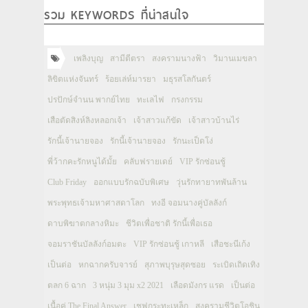
รวม KEYWORDS ที่น่าสนใจ
เพลิงบุญ
สามีตีตรา
สงครามนางฟ้า
วิมานเมขลา
ลิขิตแห่งจันทร์
ร้อยเล่ห์มารยา
มธุรสโลกันตร์
ปรปักษ์จำนน พากย์ไทย
ทะเลไฟ
กรงกรรม
เสือตัดสิงห์ลิงหลอกเจ้า
เจ้าสาวแก้ขัด
เจ้าสาวบ้านไร่
รักนี้เจ้านายจอง
รักนี้เจ้านายจอง
รักนะเป็ดโง่
พี่ว้ากคะรักหนูได้มั้ย
คลับฟรายเดย์
VIP รักซ่อนชู้
Club Friday
ออกแบบรักฉบับพิเศษ
วุ่นรักทายาทพันล้าน
พระพุทธเจ้ามหาศาสดาโลก
ทงอี จอมนางคู่บัลลังก์
ดาบพิฆาตกลางหิมะ
ชีวิตเพื่อชาติ รักนี้เพื่อเธอ
จอมราชันบัลลังก์อมตะ
VIP รักซ่อนชู้ เกาหลี
เสือชะนีเก้ง
เป็นต่อ
หกฉากครับจารย์
สุภาพบุรุษสุดซอย
ระเบิดเถิดเทิง
ตลก 6 ฉาก
3 หนุ่ม 3 มุม x2 2021
เลือดมังกร แรด
เป็นต่อ
เนื้อคู่ The Final Answer
เชฟกระทะเหล็ก
สงครามชีวิตโอชิน