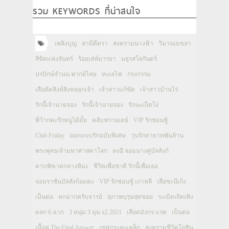
รวม KEYWORDS ที่น่าสนใจ
เพลิงบุญ
สามีตีตรา
สงครามนางฟ้า
วิมานเมขลา
ลิขิตแห่งจันทร์
ร้อยเล่ห์มารยา
มธุรสโลกันตร์
ปรปักษ์จำนน พากย์ไทย
ทะเลไฟ
กรงกรรม
เสือตัดสิงห์ลิงหลอกเจ้า
เจ้าสาวแก้ขัด
เจ้าสาวบ้านไร่
รักนี้เจ้านายจอง
รักนี้เจ้านายจอง
รักนะเป็ดโง่
พี่ว้ากคะรักหนูได้มั้ย
คลับฟรายเดย์
VIP รักซ่อนชู้
Club Friday
ออกแบบรักฉบับพิเศษ
วุ่นรักทายาทพันล้าน
พระพุทธเจ้ามหาศาสดาโลก
ทงอี จอมนางคู่บัลลังก์
ดาบพิฆาตกลางหิมะ
ชีวิตเพื่อชาติ รักนี้เพื่อเธอ
จอมราชันบัลลังก์อมตะ
VIP รักซ่อนชู้ เกาหลี
เสือชะนีเก้ง
เป็นต่อ
หกฉากครับจารย์
สุภาพบุรุษสุดซอย
ระเบิดเถิดเทิง
ตลก 6 ฉาก
3 หนุ่ม 3 มุม x2 2021
เลือดมังกร แรด
เป็นต่อ
เนื้อคู่ The Final Answer
เชฟกระทะเหล็ก
สงครามชีวิตโอชิน