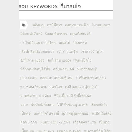
รวม KEYWORDS ที่น่าสนใจ
เพลิงบุญ
สามีตีตรา
สงครามนางฟ้า
วิมานเมขลา
ลิขิตแห่งจันทร์
ร้อยเล่ห์มารยา
มธุรสโลกันตร์
ปรปักษ์จำนน พากย์ไทย
ทะเลไฟ
กรงกรรม
เสือตัดสิงห์ลิงหลอกเจ้า
เจ้าสาวแก้ขัด
เจ้าสาวบ้านไร่
รักนี้เจ้านายจอง
รักนี้เจ้านายจอง
รักนะเป็ดโง่
พี่ว้ากคะรักหนูได้มั้ย
คลับฟรายเดย์
VIP รักซ่อนชู้
Club Friday
ออกแบบรักฉบับพิเศษ
วุ่นรักทายาทพันล้าน
พระพุทธเจ้ามหาศาสดาโลก
ทงอี จอมนางคู่บัลลังก์
ดาบพิฆาตกลางหิมะ
ชีวิตเพื่อชาติ รักนี้เพื่อเธอ
จอมราชันบัลลังก์อมตะ
VIP รักซ่อนชู้ เกาหลี
เสือชะนีเก้ง
เป็นต่อ
หกฉากครับจารย์
สุภาพบุรุษสุดซอย
ระเบิดเถิดเทิง
ตลก 6 ฉาก
3 หนุ่ม 3 มุม x2 2021
เลือดมังกร แรด
เป็นต่อ
เนื้อคู่ The Final Answer
เชฟกระทะเหล็ก
สงครามชีวิตโอชิน