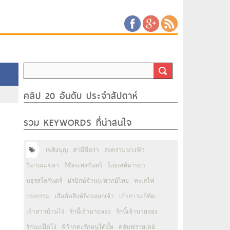
คลิป 20 อันดับ ประจำสัปดาห์
รวม KEYWORDS ที่น่าสนใจ
เพลิงบุญ
สามีตีตรา
สงครามนางฟ้า
วิมานเมขลา
ลิขิตแห่งจันทร์
ร้อยเล่ห์มารยา
มธุรสโลกันตร์
ปรปักษ์จำนน พากย์ไทย
ทะเลไฟ
กรงกรรม
เสือตัดสิงห์ลิงหลอกเจ้า
เจ้าสาวแก้ขัด
เจ้าสาวบ้านไร่
รักนี้เจ้านายจอง
รักนี้เจ้านายจอง
รักนะเป็ดโง่
พี่ว้ากคะรักหนูได้มั้ย
คลับฟรายเดย์