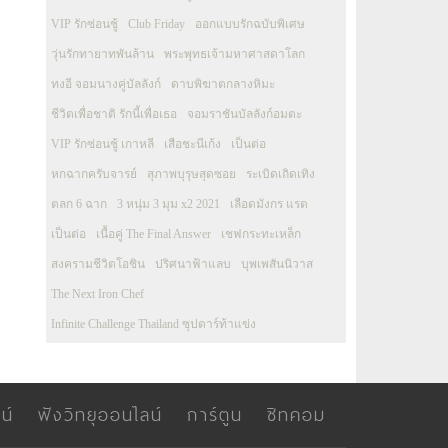
VIP รักซ่อนชู้
Club Friday
ออกแบบรักฉบับพิเศษ
วุ่นรักทายาทพันล้าน
พระพุทธเจ้ามหาศาสดาโลก
ทงอี จอมนางคู่บัลลังก์
ดาบพิฆาตกลางหิมะ
ชีวิตเพื่อชาติ รักนี้เพื่อเธอ
จอมราชันบัลลังก์อมตะ
VIP รักซ่อนชู้ เกาหลี
เสือชะนีเก้ง
เป็นต่อ
หกฉากครับจารย์
สุภาพบุรุษสุดซอย
ระเบิดเถิดเทิง
ตลก 6 ฉาก
3 หนุ่ม 3 มุม x2 2021
เลือดมังกร แรด
เป็นต่อ
เนื้อคู่ The Final Answer
เชฟกระทะเหล็ก
สงครามชีวิตโอชิน
ปริศนาฟ้าแลบ
บุพเพสันนิวาส
The Next Iron Chef
Infinite Challenge Thailand ซุปตาร์ท้าแข่ง
น์
ฟังวิทยุออนไลน์
การ์ตูน
ซิทคอม