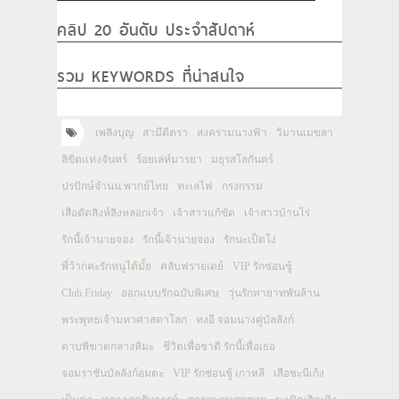
คลิป 20 อันดับ ประจำสัปดาห์
รวม KEYWORDS ที่น่าสนใจ
เพลิงบุญ
สามีตีตรา
สงครามนางฟ้า
วิมานเมขลา
ลิขิตแห่งจันทร์
ร้อยเล่ห์มารยา
มธุรสโลกันตร์
ปรปักษ์จำนน พากย์ไทย
ทะเลไฟ
กรงกรรม
เสือตัดสิงห์ลิงหลอกเจ้า
เจ้าสาวแก้ขัด
เจ้าสาวบ้านไร่
รักนี้เจ้านายจอง
รักนี้เจ้านายจอง
รักนะเป็ดโง่
พี่ว้ากคะรักหนูได้มั้ย
คลับฟรายเดย์
VIP รักซ่อนชู้
Club Friday
ออกแบบรักฉบับพิเศษ
วุ่นรักทายาทพันล้าน
พระพุทธเจ้ามหาศาสดาโลก
ทงอี จอมนางคู่บัลลังก์
ดาบพิฆาตกลางหิมะ
ชีวิตเพื่อชาติ รักนี้เพื่อเธอ
จอมราชันบัลลังก์อมตะ
VIP รักซ่อนชู้ เกาหลี
เสือชะนีเก้ง