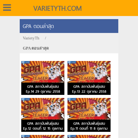
VARIETYTH.COM
GPA ตอนล่าสุด
VarietyTh
/
GPA ตอนล่าสุด
GPA สถาบันพันธุ์แสบ
GPA สถาบันพันธุ์แสบ
Ep.14 29 ตุลาคม 2558
Ep.13 22 ตุลาคม 2558
GPA สถาบันพันธุ์แสบ
GPA สถาบันพันธุ์แสบ
Ep.12 ตอนที่ 12 15 ตุลคาม
Ep.11 ตอนที่ 11 8 ตุลคาม
2558
2558