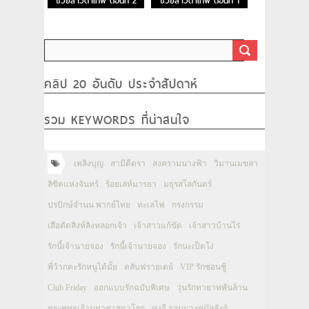
ช่วยสาวตาเทพ ตอนที่ 2
ช่วยสาวตาเทพ ตอนที่ 1
คลิป 20 อันดับ ประจำสัปดาห์
รวม KEYWORDS ที่น่าสนใจ
เพลิงบุญ
สามีตีตรา
สงครามนางฟ้า
วิมานเมขลา
ลิขิตแห่งจันทร์
ร้อยเล่ห์มารยา
มธุรสโลกันตร์
ปรปักษ์จำนน พากย์ไทย
ทะเลไฟ
กรงกรรม
เสือตัดสิงห์ลิงหลอกเจ้า
เจ้าสาวแก้ขัด
เจ้าสาวบ้านไร่
รักนี้เจ้านายจอง
รักนี้เจ้านายจอง
รักนะเป็ดโง่
พี่ว้ากคะรักหนูได้มั้ย
คลับฟรายเดย์
VIP รักซ่อนชู้
Club Friday
ออกแบบรักฉบับพิเศษ
วุ่นรักทายาทพันล้าน
พระพุทธเจ้ามหาศาสดาโลก
ทงอี จอมนางคู่บัลลังก์