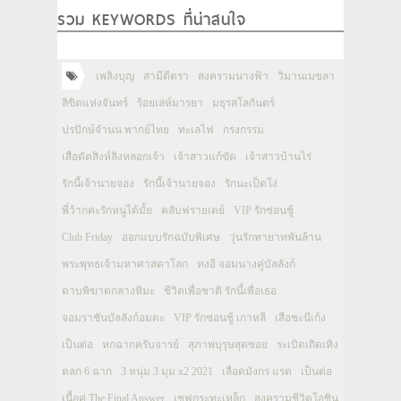
รวม KEYWORDS ที่น่าสนใจ
เพลิงบุญ
สามีตีตรา
สงครามนางฟ้า
วิมานเมขลา
ลิขิตแห่งจันทร์
ร้อยเล่ห์มารยา
มธุรสโลกันตร์
ปรปักษ์จำนน พากย์ไทย
ทะเลไฟ
กรงกรรม
เสือตัดสิงห์ลิงหลอกเจ้า
เจ้าสาวแก้ขัด
เจ้าสาวบ้านไร่
รักนี้เจ้านายจอง
รักนี้เจ้านายจอง
รักนะเป็ดโง่
พี่ว้ากคะรักหนูได้มั้ย
คลับฟรายเดย์
VIP รักซ่อนชู้
Club Friday
ออกแบบรักฉบับพิเศษ
วุ่นรักทายาทพันล้าน
พระพุทธเจ้ามหาศาสดาโลก
ทงอี จอมนางคู่บัลลังก์
ดาบพิฆาตกลางหิมะ
ชีวิตเพื่อชาติ รักนี้เพื่อเธอ
จอมราชันบัลลังก์อมตะ
VIP รักซ่อนชู้ เกาหลี
เสือชะนีเก้ง
เป็นต่อ
หกฉากครับจารย์
สุภาพบุรุษสุดซอย
ระเบิดเถิดเทิง
ตลก 6 ฉาก
3 หนุ่ม 3 มุม x2 2021
เลือดมังกร แรด
เป็นต่อ
เนื้อคู่ The Final Answer
เชฟกระทะเหล็ก
สงครามชีวิตโอชิน