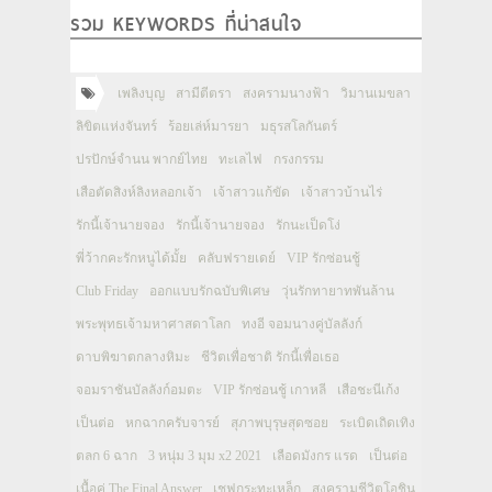
รวม KEYWORDS ที่น่าสนใจ
เพลิงบุญ
สามีตีตรา
สงครามนางฟ้า
วิมานเมขลา
ลิขิตแห่งจันทร์
ร้อยเล่ห์มารยา
มธุรสโลกันตร์
ปรปักษ์จำนน พากย์ไทย
ทะเลไฟ
กรงกรรม
เสือตัดสิงห์ลิงหลอกเจ้า
เจ้าสาวแก้ขัด
เจ้าสาวบ้านไร่
รักนี้เจ้านายจอง
รักนี้เจ้านายจอง
รักนะเป็ดโง่
พี่ว้ากคะรักหนูได้มั้ย
คลับฟรายเดย์
VIP รักซ่อนชู้
Club Friday
ออกแบบรักฉบับพิเศษ
วุ่นรักทายาทพันล้าน
พระพุทธเจ้ามหาศาสดาโลก
ทงอี จอมนางคู่บัลลังก์
ดาบพิฆาตกลางหิมะ
ชีวิตเพื่อชาติ รักนี้เพื่อเธอ
จอมราชันบัลลังก์อมตะ
VIP รักซ่อนชู้ เกาหลี
เสือชะนีเก้ง
เป็นต่อ
หกฉากครับจารย์
สุภาพบุรุษสุดซอย
ระเบิดเถิดเทิง
ตลก 6 ฉาก
3 หนุ่ม 3 มุม x2 2021
เลือดมังกร แรด
เป็นต่อ
เนื้อคู่ The Final Answer
เชฟกระทะเหล็ก
สงครามชีวิตโอชิน