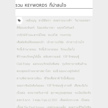
รวม KEYWORDS ที่น่าสนใจ
เพลิงบุญ
สามีตีตรา
สงครามนางฟ้า
วิมานเมขลา
ลิขิตแห่งจันทร์
ร้อยเล่ห์มารยา
มธุรสโลกันตร์
ปรปักษ์จำนน พากย์ไทย
ทะเลไฟ
กรงกรรม
เสือตัดสิงห์ลิงหลอกเจ้า
เจ้าสาวแก้ขัด
เจ้าสาวบ้านไร่
รักนี้เจ้านายจอง
รักนี้เจ้านายจอง
รักนะเป็ดโง่
พี่ว้ากคะรักหนูได้มั้ย
คลับฟรายเดย์
VIP รักซ่อนชู้
Club Friday
ออกแบบรักฉบับพิเศษ
วุ่นรักทายาทพันล้าน
พระพุทธเจ้ามหาศาสดาโลก
ทงอี จอมนางคู่บัลลังก์
ดาบพิฆาตกลางหิมะ
ชีวิตเพื่อชาติ รักนี้เพื่อเธอ
จอมราชันบัลลังก์อมตะ
VIP รักซ่อนชู้ เกาหลี
เสือชะนีเก้ง
เป็นต่อ
หกฉากครับจารย์
สุภาพบุรุษสุดซอย
ระเบิดเถิดเทิง
ตลก 6 ฉาก
3 หนุ่ม 3 มุม x2 2021
เลือดมังกร แรด
เป็นต่อ
เนื้อคู่ The Final Answer
เชฟกระทะเหล็ก
สงครามชีวิตโอชิน