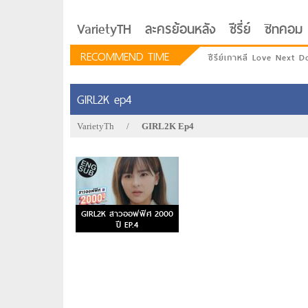
VarietyTH
ละครย้อนหลัง
ซีรี่ย์
ซิทคอม
RECOMMEND TIME
ซีรีย์เกาหลี Love Next D
GIRL2K ep4
VarietyTh
/
GIRL2K Ep4
GIRL2K สาวออฟฟิศ 2000
ปี EP.4
รักอยู่ประตูถัดไป