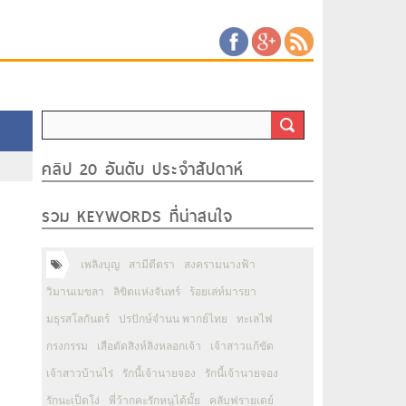
คลิป 20 อันดับ ประจำสัปดาห์
รวม KEYWORDS ที่น่าสนใจ
เพลิงบุญ
สามีตีตรา
สงครามนางฟ้า
วิมานเมขลา
ลิขิตแห่งจันทร์
ร้อยเล่ห์มารยา
มธุรสโลกันตร์
ปรปักษ์จำนน พากย์ไทย
ทะเลไฟ
กรงกรรม
เสือตัดสิงห์ลิงหลอกเจ้า
เจ้าสาวแก้ขัด
เจ้าสาวบ้านไร่
รักนี้เจ้านายจอง
รักนี้เจ้านายจอง
รักนะเป็ดโง่
พี่ว้ากคะรักหนูได้มั้ย
คลับฟรายเดย์