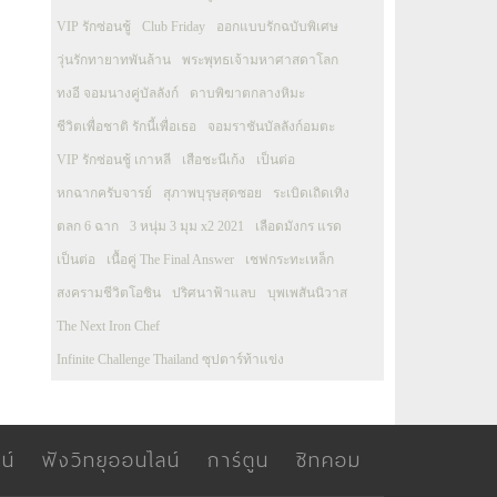
VIP รักซ่อนชู้
Club Friday
ออกแบบรักฉบับพิเศษ
วุ่นรักทายาทพันล้าน
พระพุทธเจ้ามหาศาสดาโลก
ทงอี จอมนางคู่บัลลังก์
ดาบพิฆาตกลางหิมะ
ชีวิตเพื่อชาติ รักนี้เพื่อเธอ
จอมราชันบัลลังก์อมตะ
VIP รักซ่อนชู้ เกาหลี
เสือชะนีเก้ง
เป็นต่อ
หกฉากครับจารย์
สุภาพบุรุษสุดซอย
ระเบิดเถิดเทิง
ตลก 6 ฉาก
3 หนุ่ม 3 มุม x2 2021
เลือดมังกร แรด
เป็นต่อ
เนื้อคู่ The Final Answer
เชฟกระทะเหล็ก
สงครามชีวิตโอชิน
ปริศนาฟ้าแลบ
บุพเพสันนิวาส
The Next Iron Chef
Infinite Challenge Thailand ซุปตาร์ท้าแข่ง
น์
ฟังวิทยุออนไลน์
การ์ตูน
ซิทคอม