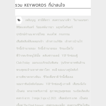
รวม KEYWORDS ที่น่าสนใจ
เพลิงบุญ
สามีตีตรา
สงครามนางฟ้า
วิมานเมขลา
ลิขิตแห่งจันทร์
ร้อยเล่ห์มารยา
มธุรสโลกันตร์
ปรปักษ์จำนน พากย์ไทย
ทะเลไฟ
กรงกรรม
เสือตัดสิงห์ลิงหลอกเจ้า
เจ้าสาวแก้ขัด
เจ้าสาวบ้านไร่
รักนี้เจ้านายจอง
รักนี้เจ้านายจอง
รักนะเป็ดโง่
พี่ว้ากคะรักหนูได้มั้ย
คลับฟรายเดย์
VIP รักซ่อนชู้
Club Friday
ออกแบบรักฉบับพิเศษ
วุ่นรักทายาทพันล้าน
พระพุทธเจ้ามหาศาสดาโลก
ทงอี จอมนางคู่บัลลังก์
ดาบพิฆาตกลางหิมะ
ชีวิตเพื่อชาติ รักนี้เพื่อเธอ
จอมราชันบัลลังก์อมตะ
VIP รักซ่อนชู้ เกาหลี
เสือชะนีเก้ง
เป็นต่อ
หกฉากครับจารย์
สุภาพบุรุษสุดซอย
ระเบิดเถิดเทิง
ตลก 6 ฉาก
3 หนุ่ม 3 มุม x2 2021
เลือดมังกร แรด
เป็นต่อ
เนื้อคู่ The Final Answer
เชฟกระทะเหล็ก
สงครามชีวิตโอชิน