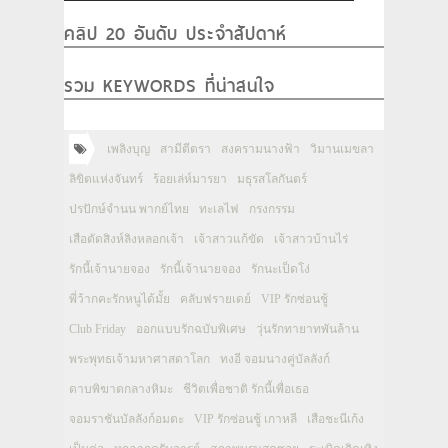
คลิป 20 อันดับ ประจำสัปดาห์
รวม KEYWORDS ที่น่าสนใจ
เพลิงบุญ
สามีตีตรา
สงครามนางฟ้า
วิมานเมขลา
ลิขิตแห่งจันทร์
ร้อยเล่ห์มารยา
มธุรสโลกันตร์
ปรปักษ์จำนน พากย์ไทย
ทะเลไฟ
กรงกรรม
เสือตัดสิงห์ลิงหลอกเจ้า
เจ้าสาวแก้ขัด
เจ้าสาวบ้านไร่
รักนี้เจ้านายจอง
รักนี้เจ้านายจอง
รักนะเป็ดโง่
พี่ว้ากคะรักหนูได้มั้ย
คลับฟรายเดย์
VIP รักซ่อนชู้
Club Friday
ออกแบบรักฉบับพิเศษ
วุ่นรักทายาทพันล้าน
พระพุทธเจ้ามหาศาสดาโลก
ทงอี จอมนางคู่บัลลังก์
ดาบพิฆาตกลางหิมะ
ชีวิตเพื่อชาติ รักนี้เพื่อเธอ
จอมราชันบัลลังก์อมตะ
VIP รักซ่อนชู้ เกาหลี
เสือชะนีเก้ง