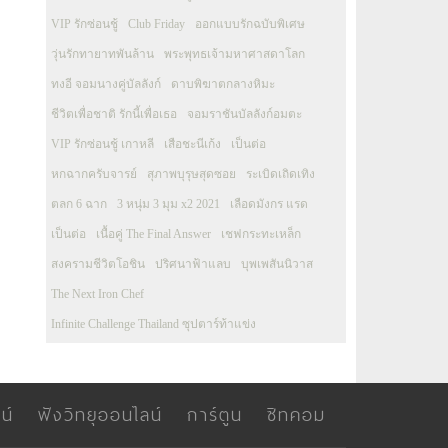
VIP รักซ่อนชู้
Club Friday
ออกแบบรักฉบับพิเศษ
วุ่นรักทายาทพันล้าน
พระพุทธเจ้ามหาศาสดาโลก
ทงอี จอมนางคู่บัลลังก์
ดาบพิฆาตกลางหิมะ
ชีวิตเพื่อชาติ รักนี้เพื่อเธอ
จอมราชันบัลลังก์อมตะ
VIP รักซ่อนชู้ เกาหลี
เสือชะนีเก้ง
เป็นต่อ
หกฉากครับจารย์
สุภาพบุรุษสุดซอย
ระเบิดเถิดเทิง
ตลก 6 ฉาก
3 หนุ่ม 3 มุม x2 2021
เลือดมังกร แรด
เป็นต่อ
เนื้อคู่ The Final Answer
เชฟกระทะเหล็ก
สงครามชีวิตโอชิน
ปริศนาฟ้าแลบ
บุพเพสันนิวาส
The Next Iron Chef
Infinite Challenge Thailand ซุปตาร์ท้าแข่ง
น์
ฟังวิทยุออนไลน์
การ์ตูน
ซิทคอม