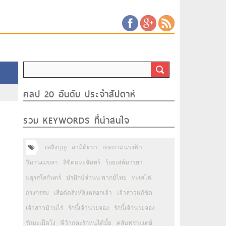
คลิป 20 อันดับ ประจำสัปดาห์
รวม KEYWORDS ที่น่าสนใจ
เพลิงบุญ
สามีตีตรา
สงครามนางฟ้า
วิมานเมขลา
ลิขิตแห่งจันทร์
ร้อยเล่ห์มารยา
มธุรสโลกันตร์
ปรปักษ์จำนน พากย์ไทย
ทะเลไฟ
กรงกรรม
เสือตัดสิงห์ลิงหลอกเจ้า
เจ้าสาวแก้ขัด
เจ้าสาวบ้านไร่
รักนี้เจ้านายจอง
รักนี้เจ้านายจอง
รักนะเป็ดโง่
พี่ว้ากคะรักหนูได้มั้ย
คลับฟรายเดย์