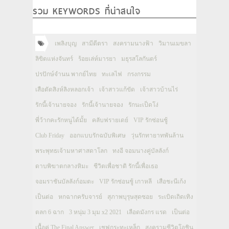
รวม KEYWORDS ที่น่าสนใจ
เพลิงบุญ
สามีตีตรา
สงครามนางฟ้า
วิมานเมขลา
ลิขิตแห่งจันทร์
ร้อยเล่ห์มารยา
มธุรสโลกันตร์
ปรปักษ์จำนน พากย์ไทย
ทะเลไฟ
กรงกรรม
เสือตัดสิงห์ลิงหลอกเจ้า
เจ้าสาวแก้ขัด
เจ้าสาวบ้านไร่
รักนี้เจ้านายจอง
รักนี้เจ้านายจอง
รักนะเป็ดโง่
พี่ว้ากคะรักหนูได้มั้ย
คลับฟรายเดย์
VIP รักซ่อนชู้
Club Friday
ออกแบบรักฉบับพิเศษ
วุ่นรักทายาทพันล้าน
พระพุทธเจ้ามหาศาสดาโลก
ทงอี จอมนางคู่บัลลังก์
ดาบพิฆาตกลางหิมะ
ชีวิตเพื่อชาติ รักนี้เพื่อเธอ
จอมราชันบัลลังก์อมตะ
VIP รักซ่อนชู้ เกาหลี
เสือชะนีเก้ง
เป็นต่อ
หกฉากครับจารย์
สุภาพบุรุษสุดซอย
ระเบิดเถิดเทิง
ตลก 6 ฉาก
3 หนุ่ม 3 มุม x2 2021
เลือดมังกร แรด
เป็นต่อ
เนื้อคู่ The Final Answer
เชฟกระทะเหล็ก
สงครามชีวิตโอชิน