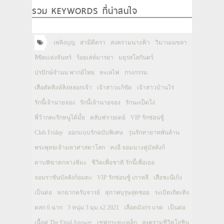
รวม KEYWORDS ที่น่าสนใจ
เพลิงบุญ
สามีตีตรา
สงครามนางฟ้า
วิมานเมขลา
ลิขิตแห่งจันทร์
ร้อยเล่ห์มารยา
มธุรสโลกันตร์
ปรปักษ์จำนน พากย์ไทย
ทะเลไฟ
กรงกรรม
เสือตัดสิงห์ลิงหลอกเจ้า
เจ้าสาวแก้ขัด
เจ้าสาวบ้านไร่
รักนี้เจ้านายจอง
รักนี้เจ้านายจอง
รักนะเป็ดโง่
พี่ว้ากคะรักหนูได้มั้ย
คลับฟรายเดย์
VIP รักซ่อนชู้
Club Friday
ออกแบบรักฉบับพิเศษ
วุ่นรักทายาทพันล้าน
พระพุทธเจ้ามหาศาสดาโลก
ทงอี จอมนางคู่บัลลังก์
ดาบพิฆาตกลางหิมะ
ชีวิตเพื่อชาติ รักนี้เพื่อเธอ
จอมราชันบัลลังก์อมตะ
VIP รักซ่อนชู้ เกาหลี
เสือชะนีเก้ง
เป็นต่อ
หกฉากครับจารย์
สุภาพบุรุษสุดซอย
ระเบิดเถิดเทิง
ตลก 6 ฉาก
3 หนุ่ม 3 มุม x2 2021
เลือดมังกร แรด
เป็นต่อ
เนื้อคู่ The Final Answer
เชฟกระทะเหล็ก
สงครามชีวิตโอชิน