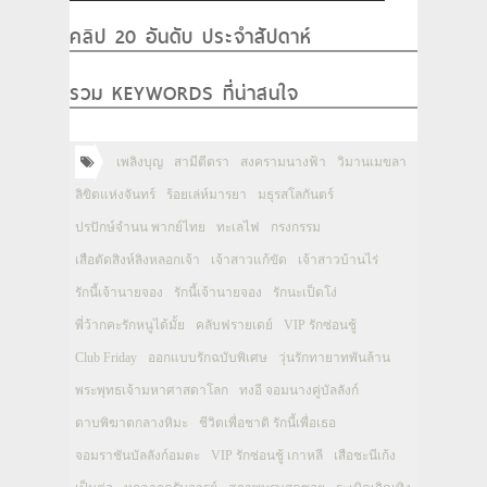
คลิป 20 อันดับ ประจำสัปดาห์
รวม KEYWORDS ที่น่าสนใจ
เพลิงบุญ
สามีตีตรา
สงครามนางฟ้า
วิมานเมขลา
ลิขิตแห่งจันทร์
ร้อยเล่ห์มารยา
มธุรสโลกันตร์
ปรปักษ์จำนน พากย์ไทย
ทะเลไฟ
กรงกรรม
เสือตัดสิงห์ลิงหลอกเจ้า
เจ้าสาวแก้ขัด
เจ้าสาวบ้านไร่
รักนี้เจ้านายจอง
รักนี้เจ้านายจอง
รักนะเป็ดโง่
พี่ว้ากคะรักหนูได้มั้ย
คลับฟรายเดย์
VIP รักซ่อนชู้
Club Friday
ออกแบบรักฉบับพิเศษ
วุ่นรักทายาทพันล้าน
พระพุทธเจ้ามหาศาสดาโลก
ทงอี จอมนางคู่บัลลังก์
ดาบพิฆาตกลางหิมะ
ชีวิตเพื่อชาติ รักนี้เพื่อเธอ
จอมราชันบัลลังก์อมตะ
VIP รักซ่อนชู้ เกาหลี
เสือชะนีเก้ง