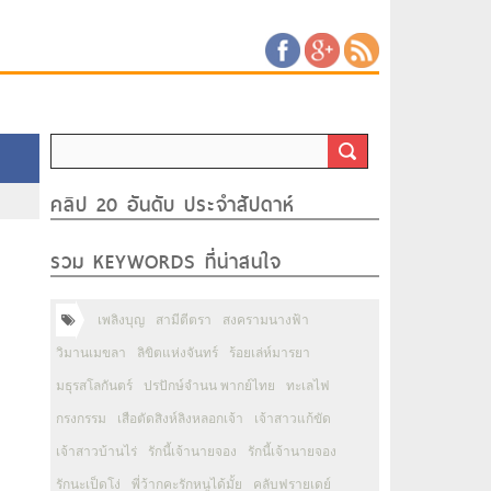
คลิป 20 อันดับ ประจำสัปดาห์
รวม KEYWORDS ที่น่าสนใจ
เพลิงบุญ
สามีตีตรา
สงครามนางฟ้า
วิมานเมขลา
ลิขิตแห่งจันทร์
ร้อยเล่ห์มารยา
มธุรสโลกันตร์
ปรปักษ์จำนน พากย์ไทย
ทะเลไฟ
กรงกรรม
เสือตัดสิงห์ลิงหลอกเจ้า
เจ้าสาวแก้ขัด
เจ้าสาวบ้านไร่
รักนี้เจ้านายจอง
รักนี้เจ้านายจอง
รักนะเป็ดโง่
พี่ว้ากคะรักหนูได้มั้ย
คลับฟรายเดย์