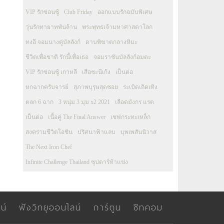
VIP รักซ่อนชู้
Club Friday
ออกแบบรักฉบับพิเศษ
วุ่นรักทายาทพันล้าน
พระพุทธเจ้ามหาศาสดาโลก
ทงอี จอมนางคู่บัลลังก์
ดาบพิฆาตกลางหิมะ
ชีวิตเพื่อชาติ รักนี้เพื่อเธอ
จอมราชันบัลลังก์อมตะ
VIP รักซ่อนชู้ เกาหลี
เสือชะนีเก้ง
เป็นต่อ
หกฉากครับจารย์
สุภาพบุรุษสุดซอย
ระเบิดเถิดเทิง
ตลก 6 ฉาก
3 หนุ่ม 3 มุม x2 2021
เลือดมังกร แรด
เป็นต่อ
เนื้อคู่ The Final Answer
เชฟกระทะเหล็ก
สงครามชีวิตโอชิน
ปริศนาฟ้าแลบ
บุพเพสันนิวาส
The Next Iron Chef
Infinite Challenge Thailand ซุปตาร์ท้าแข่ง
น์
ฟังวิทยุออนไลน์
การ์ตูน
ซิทคอม