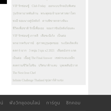
VIP รักซ่อนชู้
Club Friday
ออกแบบรักฉบับพิเศษ
วุ่นรักทายาทพันล้าน
พระพุทธเจ้ามหาศาสดาโลก
ทงอี จอมนางคู่บัลลังก์
ดาบพิฆาตกลางหิมะ
ชีวิตเพื่อชาติ รักนี้เพื่อเธอ
จอมราชันบัลลังก์อมตะ
VIP รักซ่อนชู้ เกาหลี
เสือชะนีเก้ง
เป็นต่อ
หกฉากครับจารย์
สุภาพบุรุษสุดซอย
ระเบิดเถิดเทิง
ตลก 6 ฉาก
3 หนุ่ม 3 มุม x2 2021
เลือดมังกร แรด
เป็นต่อ
เนื้อคู่ The Final Answer
เชฟกระทะเหล็ก
สงครามชีวิตโอชิน
ปริศนาฟ้าแลบ
บุพเพสันนิวาส
The Next Iron Chef
Infinite Challenge Thailand ซุปตาร์ท้าแข่ง
น์
ฟังวิทยุออนไลน์
การ์ตูน
ซิทคอม