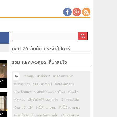
คลิป 20 อันดับ ประจำสัปดาห์
รวม KEYWORDS ที่น่าสนใจ
เพลิงบุญ
สามีตีตรา
สงครามนางฟ้า
ฟ้า
วิมานเมขลา
ลิขิตแห่งจันทร์
ร้อยเล่ห์มารยา
มธุรสโลกันตร์
ปรปักษ์จำนน พากย์ไทย
ทะเลไฟ
กรงกรรม
เสือตัดสิงห์ลิงหลอกเจ้า
เจ้าสาวแก้ขัด
เจ้าสาวบ้านไร่
รักนี้เจ้านายจอง
รักนี้เจ้านายจอง
ฟ้า
รักนะเป็ดโง่
พี่ว้ากคะรักหนูได้มั้ย
คลับฟรายเดย์