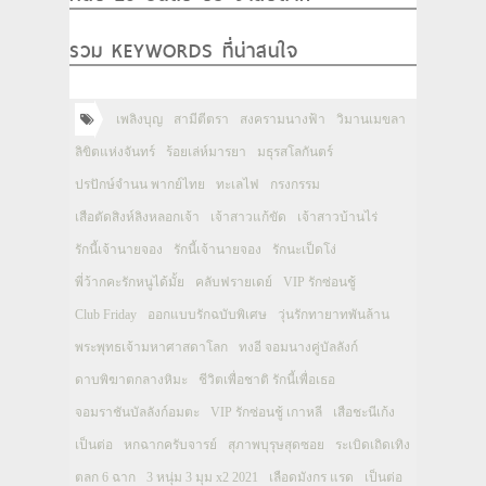
รวม KEYWORDS ที่น่าสนใจ
เพลิงบุญ
สามีตีตรา
สงครามนางฟ้า
วิมานเมขลา
ลิขิตแห่งจันทร์
ร้อยเล่ห์มารยา
มธุรสโลกันตร์
ปรปักษ์จำนน พากย์ไทย
ทะเลไฟ
กรงกรรม
เสือตัดสิงห์ลิงหลอกเจ้า
เจ้าสาวแก้ขัด
เจ้าสาวบ้านไร่
รักนี้เจ้านายจอง
รักนี้เจ้านายจอง
รักนะเป็ดโง่
พี่ว้ากคะรักหนูได้มั้ย
คลับฟรายเดย์
VIP รักซ่อนชู้
Club Friday
ออกแบบรักฉบับพิเศษ
วุ่นรักทายาทพันล้าน
พระพุทธเจ้ามหาศาสดาโลก
ทงอี จอมนางคู่บัลลังก์
ดาบพิฆาตกลางหิมะ
ชีวิตเพื่อชาติ รักนี้เพื่อเธอ
จอมราชันบัลลังก์อมตะ
VIP รักซ่อนชู้ เกาหลี
เสือชะนีเก้ง
เป็นต่อ
หกฉากครับจารย์
สุภาพบุรุษสุดซอย
ระเบิดเถิดเทิง
ตลก 6 ฉาก
3 หนุ่ม 3 มุม x2 2021
เลือดมังกร แรด
เป็นต่อ