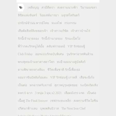
เพลิงบุญ
สามีตีตรา
สงครามนางฟ้า
วิมานเมขลา
ลิขิตแห่งจันทร์
ร้อยเล่ห์มารยา
มธุรสโลกันตร์
ปรปักษ์จำนน พากย์ไทย
ทะเลไฟ
กรงกรรม
เสือตัดสิงห์ลิงหลอกเจ้า
เจ้าสาวแก้ขัด
เจ้าสาวบ้านไร่
รักนี้เจ้านายจอง
รักนี้เจ้านายจอง
รักนะเป็ดโง่
พี่ว้ากคะรักหนูได้มั้ย
คลับฟรายเดย์
VIP รักซ่อนชู้
Club Friday
ออกแบบรักฉบับพิเศษ
วุ่นรักทายาทพันล้าน
พระพุทธเจ้ามหาศาสดาโลก
ทงอี จอมนางคู่บัลลังก์
ดาบพิฆาตกลางหิมะ
ชีวิตเพื่อชาติ รักนี้เพื่อเธอ
จอมราชันบัลลังก์อมตะ
VIP รักซ่อนชู้ เกาหลี
เสือชะนีเก้ง
เป็นต่อ
หกฉากครับจารย์
สุภาพบุรุษสุดซอย
ระเบิดเถิดเทิง
ตลก 6 ฉาก
3 หนุ่ม 3 มุม x2 2021
เลือดมังกร แรด
เป็นต่อ
เนื้อคู่ The Final Answer
เชฟกระทะเหล็ก
สงครามชีวิตโอชิน
ปริศนาฟ้าแลบ
บุพเพสันนิวาส
The Next Iron Chef