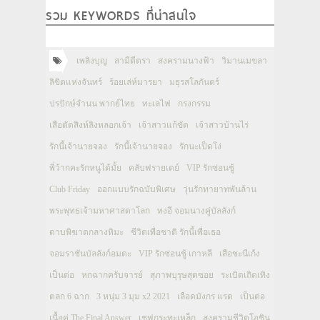
รวม KEYWORDS ที่น่าสนใจ
เพลิงบุญ
สามีตีตรา
สงครามนางฟ้า
วิมานเมขลา
ลิขิตแห่งจันทร์
ร้อยเล่ห์มารยา
มธุรสโลกันตร์
ปรปักษ์จำนน พากย์ไทย
ทะเลไฟ
กรงกรรม
เสือตัดสิงห์ลิงหลอกเจ้า
เจ้าสาวแก้ขัด
เจ้าสาวบ้านไร่
รักนี้เจ้านายจอง
รักนี้เจ้านายจอง
รักนะเป็ดโง่
พี่ว้ากคะรักหนูได้มั้ย
คลับฟรายเดย์
VIP รักซ่อนชู้
Club Friday
ออกแบบรักฉบับพิเศษ
วุ่นรักทายาทพันล้าน
พระพุทธเจ้ามหาศาสดาโลก
ทงอี จอมนางคู่บัลลังก์
ดาบพิฆาตกลางหิมะ
ชีวิตเพื่อชาติ รักนี้เพื่อเธอ
จอมราชันบัลลังก์อมตะ
VIP รักซ่อนชู้ เกาหลี
เสือชะนีเก้ง
เป็นต่อ
หกฉากครับจารย์
สุภาพบุรุษสุดซอย
ระเบิดเถิดเทิง
ตลก 6 ฉาก
3 หนุ่ม 3 มุม x2 2021
เลือดมังกร แรด
เป็นต่อ
เนื้อคู่ The Final Answer
เชฟกระทะเหล็ก
สงครามชีวิตโอชิน