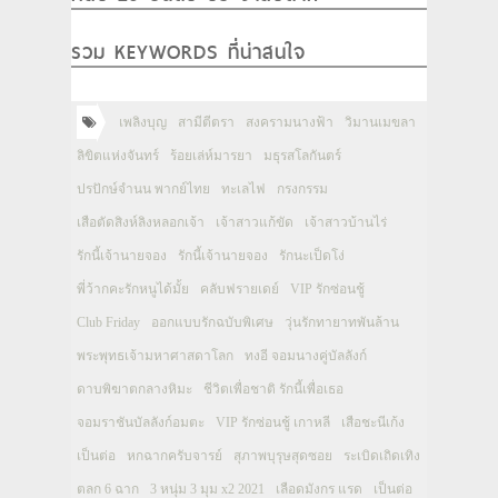
รวม KEYWORDS ที่น่าสนใจ
เพลิงบุญ
สามีตีตรา
สงครามนางฟ้า
วิมานเมขลา
ลิขิตแห่งจันทร์
ร้อยเล่ห์มารยา
มธุรสโลกันตร์
ปรปักษ์จำนน พากย์ไทย
ทะเลไฟ
กรงกรรม
เสือตัดสิงห์ลิงหลอกเจ้า
เจ้าสาวแก้ขัด
เจ้าสาวบ้านไร่
รักนี้เจ้านายจอง
รักนี้เจ้านายจอง
รักนะเป็ดโง่
พี่ว้ากคะรักหนูได้มั้ย
คลับฟรายเดย์
VIP รักซ่อนชู้
Club Friday
ออกแบบรักฉบับพิเศษ
วุ่นรักทายาทพันล้าน
พระพุทธเจ้ามหาศาสดาโลก
ทงอี จอมนางคู่บัลลังก์
ดาบพิฆาตกลางหิมะ
ชีวิตเพื่อชาติ รักนี้เพื่อเธอ
จอมราชันบัลลังก์อมตะ
VIP รักซ่อนชู้ เกาหลี
เสือชะนีเก้ง
เป็นต่อ
หกฉากครับจารย์
สุภาพบุรุษสุดซอย
ระเบิดเถิดเทิง
ตลก 6 ฉาก
3 หนุ่ม 3 มุม x2 2021
เลือดมังกร แรด
เป็นต่อ