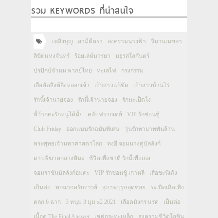
รวม KEYWORDS ที่น่าสนใจ
เพลิงบุญ
สามีตีตรา
สงครามนางฟ้า
วิมานเมขลา
ลิขิตแห่งจันทร์
ร้อยเล่ห์มารยา
มธุรสโลกันตร์
ปรปักษ์จำนน พากย์ไทย
ทะเลไฟ
กรงกรรม
เสือตัดสิงห์ลิงหลอกเจ้า
เจ้าสาวแก้ขัด
เจ้าสาวบ้านไร่
รักนี้เจ้านายจอง
รักนี้เจ้านายจอง
รักนะเป็ดโง่
พี่ว้ากคะรักหนูได้มั้ย
คลับฟรายเดย์
VIP รักซ่อนชู้
Club Friday
ออกแบบรักฉบับพิเศษ
วุ่นรักทายาทพันล้าน
พระพุทธเจ้ามหาศาสดาโลก
ทงอี จอมนางคู่บัลลังก์
ดาบพิฆาตกลางหิมะ
ชีวิตเพื่อชาติ รักนี้เพื่อเธอ
จอมราชันบัลลังก์อมตะ
VIP รักซ่อนชู้ เกาหลี
เสือชะนีเก้ง
เป็นต่อ
หกฉากครับจารย์
สุภาพบุรุษสุดซอย
ระเบิดเถิดเทิง
ตลก 6 ฉาก
3 หนุ่ม 3 มุม x2 2021
เลือดมังกร แรด
เป็นต่อ
เนื้อคู่ The Final Answer
เชฟกระทะเหล็ก
สงครามชีวิตโอชิน