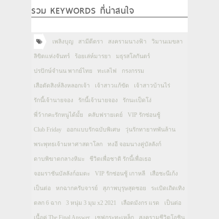
รวม KEYWORDS ที่น่าสนใจ
เพลิงบุญ
สามีตีตรา
สงครามนางฟ้า
วิมานเมขลา
ลิขิตแห่งจันทร์
ร้อยเล่ห์มารยา
มธุรสโลกันตร์
ปรปักษ์จำนน พากย์ไทย
ทะเลไฟ
กรงกรรม
เสือตัดสิงห์ลิงหลอกเจ้า
เจ้าสาวแก้ขัด
เจ้าสาวบ้านไร่
รักนี้เจ้านายจอง
รักนี้เจ้านายจอง
รักนะเป็ดโง่
พี่ว้ากคะรักหนูได้มั้ย
คลับฟรายเดย์
VIP รักซ่อนชู้
Club Friday
ออกแบบรักฉบับพิเศษ
วุ่นรักทายาทพันล้าน
พระพุทธเจ้ามหาศาสดาโลก
ทงอี จอมนางคู่บัลลังก์
ดาบพิฆาตกลางหิมะ
ชีวิตเพื่อชาติ รักนี้เพื่อเธอ
จอมราชันบัลลังก์อมตะ
VIP รักซ่อนชู้ เกาหลี
เสือชะนีเก้ง
เป็นต่อ
หกฉากครับจารย์
สุภาพบุรุษสุดซอย
ระเบิดเถิดเทิง
ตลก 6 ฉาก
3 หนุ่ม 3 มุม x2 2021
เลือดมังกร แรด
เป็นต่อ
เนื้อคู่ The Final Answer
เชฟกระทะเหล็ก
สงครามชีวิตโอชิน