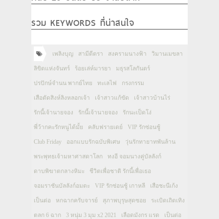
รวม KEYWORDS ที่น่าสนใจ
เพลิงบุญ
สามีตีตรา
สงครามนางฟ้า
วิมานเมขลา
ลิขิตแห่งจันทร์
ร้อยเล่ห์มารยา
มธุรสโลกันตร์
ปรปักษ์จำนน พากย์ไทย
ทะเลไฟ
กรงกรรม
เสือตัดสิงห์ลิงหลอกเจ้า
เจ้าสาวแก้ขัด
เจ้าสาวบ้านไร่
รักนี้เจ้านายจอง
รักนี้เจ้านายจอง
รักนะเป็ดโง่
พี่ว้ากคะรักหนูได้มั้ย
คลับฟรายเดย์
VIP รักซ่อนชู้
Club Friday
ออกแบบรักฉบับพิเศษ
วุ่นรักทายาทพันล้าน
พระพุทธเจ้ามหาศาสดาโลก
ทงอี จอมนางคู่บัลลังก์
ดาบพิฆาตกลางหิมะ
ชีวิตเพื่อชาติ รักนี้เพื่อเธอ
จอมราชันบัลลังก์อมตะ
VIP รักซ่อนชู้ เกาหลี
เสือชะนีเก้ง
เป็นต่อ
หกฉากครับจารย์
สุภาพบุรุษสุดซอย
ระเบิดเถิดเทิง
ตลก 6 ฉาก
3 หนุ่ม 3 มุม x2 2021
เลือดมังกร แรด
เป็นต่อ