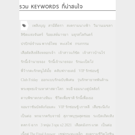
รวม KEYWORDS ที่น่าสนใจ
เพลิงบุญ
สามีตีตรา
สงครามนางฟ้า
วิมานเมขลา
ลิขิตแห่งจันทร์
ร้อยเล่ห์มารยา
มธุรสโลกันตร์
ปรปักษ์จำนน พากย์ไทย
ทะเลไฟ
กรงกรรม
เสือตัดสิงห์ลิงหลอกเจ้า
เจ้าสาวแก้ขัด
เจ้าสาวบ้านไร่
รักนี้เจ้านายจอง
รักนี้เจ้านายจอง
รักนะเป็ดโง่
พี่ว้ากคะรักหนูได้มั้ย
คลับฟรายเดย์
VIP รักซ่อนชู้
Club Friday
ออกแบบรักฉบับพิเศษ
วุ่นรักทายาทพันล้าน
พระพุทธเจ้ามหาศาสดาโลก
ทงอี จอมนางคู่บัลลังก์
ดาบพิฆาตกลางหิมะ
ชีวิตเพื่อชาติ รักนี้เพื่อเธอ
จอมราชันบัลลังก์อมตะ
VIP รักซ่อนชู้ เกาหลี
เสือชะนีเก้ง
เป็นต่อ
หกฉากครับจารย์
สุภาพบุรุษสุดซอย
ระเบิดเถิดเทิง
ตลก 6 ฉาก
3 หนุ่ม 3 มุม x2 2021
เลือดมังกร แรด
เป็นต่อ
เนื้อคู่ The Final Answer
เชฟกระทะเหล็ก
สงครามชีวิตโอชิน