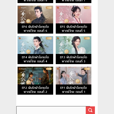
พากย์ไทย ตอนที่ 8
พากย์ไทย ตอนที่ 7
EP.6 ฝันรักฝ่าโลกเอไอ
EP.5 ฝันรักฝ่าโลกเอไอ
พากย์ไทย ตอนที่ 6
พากย์ไทย ตอนที่ 5
EP.4 ฝันรักฝ่าโลกเอไอ
EP.3 ฝันรักฝ่าโลกเอไอ
พากย์ไทย ตอนที่ 4
พากย์ไทย ตอนที่ 3
EP.2 ฝันรักฝ่าโลกเอไอ
EP.1 ฝันรักฝ่าโลกเอไอ
พากย์ไทย ตอนที่ 2
พากย์ไทย ตอนที่ 1