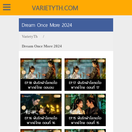
VARIETYTH.COM
Dream Once More 2024
VarietyTh
/
Dream Once More 2024
EP.18 ฝันรักฝ่าโลกเอไอ
EP.17 ฝันรักฝ่าโลกเอไอ
พากย์ไทย ตอนจบ
พากย์ไทย ตอนที่ 17
EP.16 ฝันรักฝ่าโลกเอไอ
EP.15 ฝันรักฝ่าโลกเอไอ
พากย์ไทย ตอนที่ 16
พากย์ไทย ตอนที่ 15