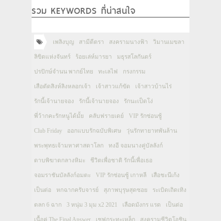
รวม KEYWORDS ที่น่าสนใจ
เพลิงบุญ
สามีตีตรา
สงครามนางฟ้า
วิมานเมขลา
ลิขิตแห่งจันทร์
ร้อยเล่ห์มารยา
มธุรสโลกันตร์
ปรปักษ์จำนน พากย์ไทย
ทะเลไฟ
กรงกรรม
เสือตัดสิงห์ลิงหลอกเจ้า
เจ้าสาวแก้ขัด
เจ้าสาวบ้านไร่
รักนี้เจ้านายจอง
รักนี้เจ้านายจอง
รักนะเป็ดโง่
พี่ว้ากคะรักหนูได้มั้ย
คลับฟรายเดย์
VIP รักซ่อนชู้
Club Friday
ออกแบบรักฉบับพิเศษ
วุ่นรักทายาทพันล้าน
พระพุทธเจ้ามหาศาสดาโลก
ทงอี จอมนางคู่บัลลังก์
ดาบพิฆาตกลางหิมะ
ชีวิตเพื่อชาติ รักนี้เพื่อเธอ
จอมราชันบัลลังก์อมตะ
VIP รักซ่อนชู้ เกาหลี
เสือชะนีเก้ง
เป็นต่อ
หกฉากครับจารย์
สุภาพบุรุษสุดซอย
ระเบิดเถิดเทิง
ตลก 6 ฉาก
3 หนุ่ม 3 มุม x2 2021
เลือดมังกร แรด
เป็นต่อ
เนื้อคู่ The Final Answer
เชฟกระทะเหล็ก
สงครามชีวิตโอชิน