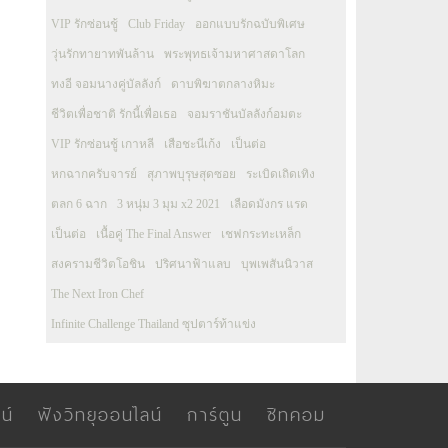
VIP รักซ่อนชู้
Club Friday
ออกแบบรักฉบับพิเศษ
วุ่นรักทายาทพันล้าน
พระพุทธเจ้ามหาศาสดาโลก
ทงอี จอมนางคู่บัลลังก์
ดาบพิฆาตกลางหิมะ
ชีวิตเพื่อชาติ รักนี้เพื่อเธอ
จอมราชันบัลลังก์อมตะ
VIP รักซ่อนชู้ เกาหลี
เสือชะนีเก้ง
เป็นต่อ
หกฉากครับจารย์
สุภาพบุรุษสุดซอย
ระเบิดเถิดเทิง
ตลก 6 ฉาก
3 หนุ่ม 3 มุม x2 2021
เลือดมังกร แรด
เป็นต่อ
เนื้อคู่ The Final Answer
เชฟกระทะเหล็ก
สงครามชีวิตโอชิน
ปริศนาฟ้าแลบ
บุพเพสันนิวาส
The Next Iron Chef
Infinite Challenge Thailand ซุปตาร์ท้าแข่ง
น์
ฟังวิทยุออนไลน์
การ์ตูน
ซิทคอม