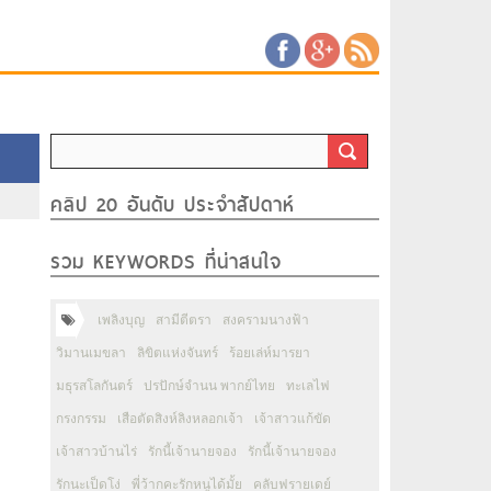
คลิป 20 อันดับ ประจำสัปดาห์
รวม KEYWORDS ที่น่าสนใจ
เพลิงบุญ
สามีตีตรา
สงครามนางฟ้า
วิมานเมขลา
ลิขิตแห่งจันทร์
ร้อยเล่ห์มารยา
มธุรสโลกันตร์
ปรปักษ์จำนน พากย์ไทย
ทะเลไฟ
กรงกรรม
เสือตัดสิงห์ลิงหลอกเจ้า
เจ้าสาวแก้ขัด
เจ้าสาวบ้านไร่
รักนี้เจ้านายจอง
รักนี้เจ้านายจอง
รักนะเป็ดโง่
พี่ว้ากคะรักหนูได้มั้ย
คลับฟรายเดย์