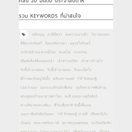
คลิป 20 อันดับ ประจำสัปดาห์
รวม KEYWORDS ที่น่าสนใจ
เพลิงบุญ
สามีตีตรา
สงครามนางฟ้า
วิมานเมขลา
ลิขิตแห่งจันทร์
ร้อยเล่ห์มารยา
มธุรสโลกันตร์
ปรปักษ์จำนน พากย์ไทย
ทะเลไฟ
กรงกรรม
เสือตัดสิงห์ลิงหลอกเจ้า
เจ้าสาวแก้ขัด
เจ้าสาวบ้านไร่
รักนี้เจ้านายจอง
รักนี้เจ้านายจอง
รักนะเป็ดโง่
พี่ว้ากคะรักหนูได้มั้ย
คลับฟรายเดย์
VIP รักซ่อนชู้
Club Friday
ออกแบบรักฉบับพิเศษ
วุ่นรักทายาทพันล้าน
พระพุทธเจ้ามหาศาสดาโลก
ทงอี จอมนางคู่บัลลังก์
ดาบพิฆาตกลางหิมะ
ชีวิตเพื่อชาติ รักนี้เพื่อเธอ
จอมราชันบัลลังก์อมตะ
VIP รักซ่อนชู้ เกาหลี
เสือชะนีเก้ง
เป็นต่อ
หกฉากครับจารย์
สุภาพบุรุษสุดซอย
ระเบิดเถิดเทิง
ตลก 6 ฉาก
3 หนุ่ม 3 มุม x2 2021
เลือดมังกร แรด
เป็นต่อ