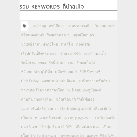
รวม KEYWORDS ที่น่าสนใจ
เพลิงบุญ
สามีตีตรา
สงครามนางฟ้า
วิมานเมขลา
ลิขิตแห่งจันทร์
ร้อยเล่ห์มารยา
มธุรสโลกันตร์
ปรปักษ์จำนน พากย์ไทย
ทะเลไฟ
กรงกรรม
เสือตัดสิงห์ลิงหลอกเจ้า
เจ้าสาวแก้ขัด
เจ้าสาวบ้านไร่
รักนี้เจ้านายจอง
รักนี้เจ้านายจอง
รักนะเป็ดโง่
พี่ว้ากคะรักหนูได้มั้ย
คลับฟรายเดย์
VIP รักซ่อนชู้
Club Friday
ออกแบบรักฉบับพิเศษ
วุ่นรักทายาทพันล้าน
พระพุทธเจ้ามหาศาสดาโลก
ทงอี จอมนางคู่บัลลังก์
ดาบพิฆาตกลางหิมะ
ชีวิตเพื่อชาติ รักนี้เพื่อเธอ
จอมราชันบัลลังก์อมตะ
VIP รักซ่อนชู้ เกาหลี
เสือชะนีเก้ง
เป็นต่อ
หกฉากครับจารย์
สุภาพบุรุษสุดซอย
ระเบิดเถิดเทิง
ตลก 6 ฉาก
3 หนุ่ม 3 มุม x2 2021
เลือดมังกร แรด
เป็นต่อ
เนื้อคู่ The Final Answer
เชฟกระทะเหล็ก
สงครามชีวิตโอชิน