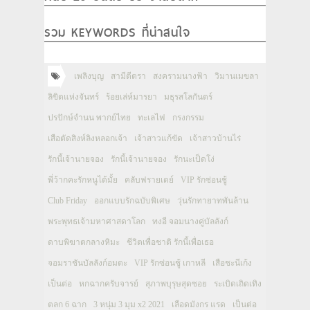
รวม KEYWORDS ที่น่าสนใจ
เพลิงบุญ
สามีตีตรา
สงครามนางฟ้า
วิมานเมขลา
ลิขิตแห่งจันทร์
ร้อยเล่ห์มารยา
มธุรสโลกันตร์
ปรปักษ์จำนน พากย์ไทย
ทะเลไฟ
กรงกรรม
เสือตัดสิงห์ลิงหลอกเจ้า
เจ้าสาวแก้ขัด
เจ้าสาวบ้านไร่
รักนี้เจ้านายจอง
รักนี้เจ้านายจอง
รักนะเป็ดโง่
พี่ว้ากคะรักหนูได้มั้ย
คลับฟรายเดย์
VIP รักซ่อนชู้
Club Friday
ออกแบบรักฉบับพิเศษ
วุ่นรักทายาทพันล้าน
พระพุทธเจ้ามหาศาสดาโลก
ทงอี จอมนางคู่บัลลังก์
ดาบพิฆาตกลางหิมะ
ชีวิตเพื่อชาติ รักนี้เพื่อเธอ
จอมราชันบัลลังก์อมตะ
VIP รักซ่อนชู้ เกาหลี
เสือชะนีเก้ง
เป็นต่อ
หกฉากครับจารย์
สุภาพบุรุษสุดซอย
ระเบิดเถิดเทิง
ตลก 6 ฉาก
3 หนุ่ม 3 มุม x2 2021
เลือดมังกร แรด
เป็นต่อ