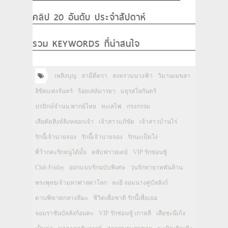
คลิป 20 อันดับ ประจำสัปดาห์
รวม KEYWORDS ที่น่าสนใจ
เพลิงบุญ
สามีตีตรา
สงครามนางฟ้า
วิมานเมขลา
ลิขิตแห่งจันทร์
ร้อยเล่ห์มารยา
มธุรสโลกันตร์
ปรปักษ์จำนน พากย์ไทย
ทะเลไฟ
กรงกรรม
เสือตัดสิงห์ลิงหลอกเจ้า
เจ้าสาวแก้ขัด
เจ้าสาวบ้านไร่
รักนี้เจ้านายจอง
รักนี้เจ้านายจอง
รักนะเป็ดโง่
พี่ว้ากคะรักหนูได้มั้ย
คลับฟรายเดย์
VIP รักซ่อนชู้
Club Friday
ออกแบบรักฉบับพิเศษ
วุ่นรักทายาทพันล้าน
พระพุทธเจ้ามหาศาสดาโลก
ทงอี จอมนางคู่บัลลังก์
ดาบพิฆาตกลางหิมะ
ชีวิตเพื่อชาติ รักนี้เพื่อเธอ
จอมราชันบัลลังก์อมตะ
VIP รักซ่อนชู้ เกาหลี
เสือชะนีเก้ง