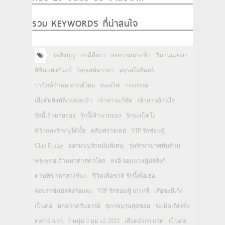
รวม KEYWORDS ที่น่าสนใจ
เพลิงบุญ
สามีตีตรา
สงครามนางฟ้า
วิมานเมขลา
ลิขิตแห่งจันทร์
ร้อยเล่ห์มารยา
มธุรสโลกันตร์
ปรปักษ์จำนน พากย์ไทย
ทะเลไฟ
กรงกรรม
เสือตัดสิงห์ลิงหลอกเจ้า
เจ้าสาวแก้ขัด
เจ้าสาวบ้านไร่
รักนี้เจ้านายจอง
รักนี้เจ้านายจอง
รักนะเป็ดโง่
พี่ว้ากคะรักหนูได้มั้ย
คลับฟรายเดย์
VIP รักซ่อนชู้
Club Friday
ออกแบบรักฉบับพิเศษ
วุ่นรักทายาทพันล้าน
พระพุทธเจ้ามหาศาสดาโลก
ทงอี จอมนางคู่บัลลังก์
ดาบพิฆาตกลางหิมะ
ชีวิตเพื่อชาติ รักนี้เพื่อเธอ
จอมราชันบัลลังก์อมตะ
VIP รักซ่อนชู้ เกาหลี
เสือชะนีเก้ง
เป็นต่อ
หกฉากครับจารย์
สุภาพบุรุษสุดซอย
ระเบิดเถิดเทิง
ตลก 6 ฉาก
3 หนุ่ม 3 มุม x2 2021
เลือดมังกร แรด
เป็นต่อ