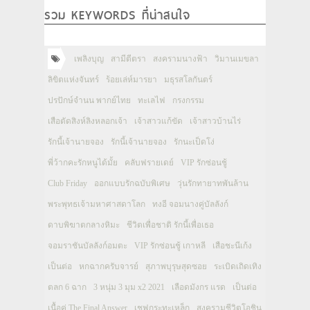
รวม KEYWORDS ที่น่าสนใจ
เพลิงบุญ
สามีตีตรา
สงครามนางฟ้า
วิมานเมขลา
ลิขิตแห่งจันทร์
ร้อยเล่ห์มารยา
มธุรสโลกันตร์
ปรปักษ์จำนน พากย์ไทย
ทะเลไฟ
กรงกรรม
เสือตัดสิงห์ลิงหลอกเจ้า
เจ้าสาวแก้ขัด
เจ้าสาวบ้านไร่
รักนี้เจ้านายจอง
รักนี้เจ้านายจอง
รักนะเป็ดโง่
พี่ว้ากคะรักหนูได้มั้ย
คลับฟรายเดย์
VIP รักซ่อนชู้
Club Friday
ออกแบบรักฉบับพิเศษ
วุ่นรักทายาทพันล้าน
พระพุทธเจ้ามหาศาสดาโลก
ทงอี จอมนางคู่บัลลังก์
ดาบพิฆาตกลางหิมะ
ชีวิตเพื่อชาติ รักนี้เพื่อเธอ
จอมราชันบัลลังก์อมตะ
VIP รักซ่อนชู้ เกาหลี
เสือชะนีเก้ง
เป็นต่อ
หกฉากครับจารย์
สุภาพบุรุษสุดซอย
ระเบิดเถิดเทิง
ตลก 6 ฉาก
3 หนุ่ม 3 มุม x2 2021
เลือดมังกร แรด
เป็นต่อ
เนื้อคู่ The Final Answer
เชฟกระทะเหล็ก
สงครามชีวิตโอชิน