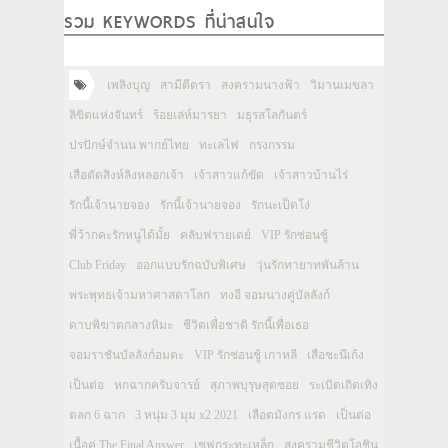
รวม KEYWORDS ที่น่าสนใจ
เพลิงบุญ
สามีตีตรา
สงครามนางฟ้า
วิมานเมขลา
ลิขิตแห่งจันทร์
ร้อยเล่ห์มารยา
มธุรสโลกันตร์
ปรปักษ์จำนน พากย์ไทย
ทะเลไฟ
กรงกรรม
เสือตัดสิงห์ลิงหลอกเจ้า
เจ้าสาวแก้ขัด
เจ้าสาวบ้านไร่
รักนี้เจ้านายจอง
รักนี้เจ้านายจอง
รักนะเป็ดโง่
พี่ว้ากคะรักหนูได้มั้ย
คลับฟรายเดย์
VIP รักซ่อนชู้
Club Friday
ออกแบบรักฉบับพิเศษ
วุ่นรักทายาทพันล้าน
พระพุทธเจ้ามหาศาสดาโลก
ทงอี จอมนางคู่บัลลังก์
ดาบพิฆาตกลางหิมะ
ชีวิตเพื่อชาติ รักนี้เพื่อเธอ
จอมราชันบัลลังก์อมตะ
VIP รักซ่อนชู้ เกาหลี
เสือชะนีเก้ง
เป็นต่อ
หกฉากครับจารย์
สุภาพบุรุษสุดซอย
ระเบิดเถิดเทิง
ตลก 6 ฉาก
3 หนุ่ม 3 มุม x2 2021
เลือดมังกร แรด
เป็นต่อ
เนื้อคู่ The Final Answer
เชฟกระทะเหล็ก
สงครามชีวิตโอชิน