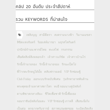
คลิป 20 อันดับ ประจำสัปดาห์
รวม KEYWORDS ที่น่าสนใจ
เพลิงบุญ
สามีตีตรา
สงครามนางฟ้า
วิมานเมขลา
ลิขิตแห่งจันทร์
ร้อยเล่ห์มารยา
มธุรสโลกันตร์
ปรปักษ์จำนน พากย์ไทย
ทะเลไฟ
กรงกรรม
เสือตัดสิงห์ลิงหลอกเจ้า
เจ้าสาวแก้ขัด
เจ้าสาวบ้านไร่
รักนี้เจ้านายจอง
รักนี้เจ้านายจอง
รักนะเป็ดโง่
พี่ว้ากคะรักหนูได้มั้ย
คลับฟรายเดย์
VIP รักซ่อนชู้
Club Friday
ออกแบบรักฉบับพิเศษ
วุ่นรักทายาทพันล้าน
พระพุทธเจ้ามหาศาสดาโลก
ทงอี จอมนางคู่บัลลังก์
ดาบพิฆาตกลางหิมะ
ชีวิตเพื่อชาติ รักนี้เพื่อเธอ
จอมราชันบัลลังก์อมตะ
VIP รักซ่อนชู้ เกาหลี
เสือชะนีเก้ง
เป็นต่อ
หกฉากครับจารย์
สุภาพบุรุษสุดซอย
ระเบิดเถิดเทิง