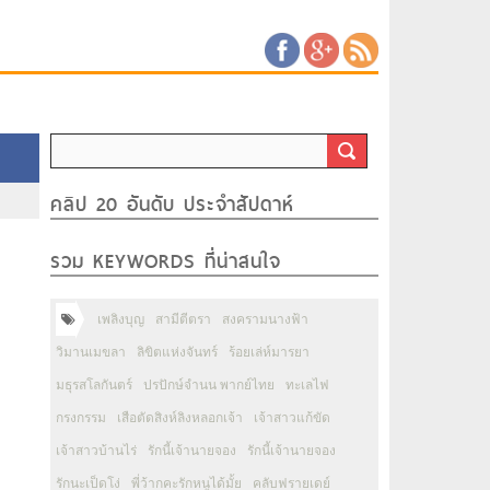
คลิป 20 อันดับ ประจำสัปดาห์
รวม KEYWORDS ที่น่าสนใจ
เพลิงบุญ
สามีตีตรา
สงครามนางฟ้า
วิมานเมขลา
ลิขิตแห่งจันทร์
ร้อยเล่ห์มารยา
มธุรสโลกันตร์
ปรปักษ์จำนน พากย์ไทย
ทะเลไฟ
กรงกรรม
เสือตัดสิงห์ลิงหลอกเจ้า
เจ้าสาวแก้ขัด
เจ้าสาวบ้านไร่
รักนี้เจ้านายจอง
รักนี้เจ้านายจอง
รักนะเป็ดโง่
พี่ว้ากคะรักหนูได้มั้ย
คลับฟรายเดย์