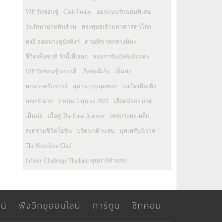
VIP รักซ่อนชู้
Club Friday
ออกแบบรักฉบับพิเศษ
วุ่นรักทายาทพันล้าน
พระพุทธเจ้ามหาศาสดาโลก
ทงอี จอมนางคู่บัลลังก์
ดาบพิฆาตกลางหิมะ
ชีวิตเพื่อชาติ รักนี้เพื่อเธอ
จอมราชันบัลลังก์อมตะ
VIP รักซ่อนชู้ เกาหลี
เสือชะนีเก้ง
เป็นต่อ
หกฉากครับจารย์
สุภาพบุรุษสุดซอย
ระเบิดเถิดเทิง
ตลก 6 ฉาก
3 หนุ่ม 3 มุม x2 2021
เลือดมังกร แรด
เป็นต่อ
เนื้อคู่ The Final Answer
เชฟกระทะเหล็ก
สงครามชีวิตโอชิน
ปริศนาฟ้าแลบ
บุพเพสันนิวาส
The Next Iron Chef
Infinite Challenge Thailand ซุปตาร์ท้าแข่ง
น์
ฟังวิทยุออนไลน์
การ์ตูน
ซิทคอม