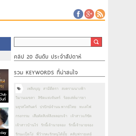
คลิป 20 อันดับ ประจำสัปดาห์
รวม KEYWORDS ที่น่าสนใจ
เพลิงบุญ
สามีตีตรา
สงครามนางฟ้า
 Club
วิมานเมขลา
ลิขิตแห่งจันทร์
ร้อยเล่ห์มารยา
นที่
มธุรสโลกันตร์
ปรปักษ์จำนน พากย์ไทย
ทะเลไฟ
กรงกรรม
เสือตัดสิงห์ลิงหลอกเจ้า
เจ้าสาวแก้ขัด
เจ้าสาวบ้านไร่
รักนี้เจ้านายจอง
รักนี้เจ้านายจอง
riday
รักนะเป็ดโง่
พี่ว้ากคะรักหนูได้มั้ย
คลับฟรายเดย์