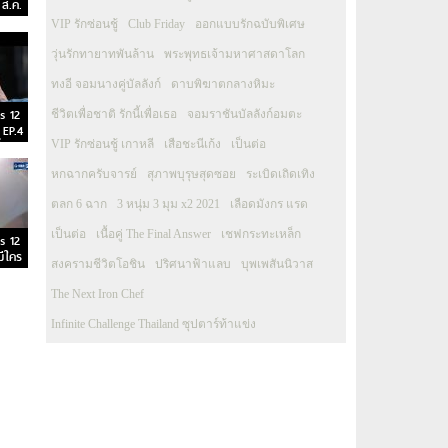
 ส.ค.
VIP รักซ่อนชู้
Club Friday
ออกแบบรักฉบับพิเศษ
วุ่นรักทายาทพันล้าน
พระพุทธเจ้ามหาศาสดาโลก
ทงอี จอมนางคู่บัลลังก์
ดาบพิฆาตกลางหิมะ
s 12
ชีวิตเพื่อชาติ รักนี้เพื่อเธอ
จอมราชันบัลลังก์อมตะ
 EP.4
่ 4
VIP รักซ่อนชู้ เกาหลี
เสือชะนีเก้ง
เป็นต่อ
หกฉากครับจารย์
สุภาพบุรุษสุดซอย
ระเบิดเถิดเทิง
ตลก 6 ฉาก
3 หนุ่ม 3 มุม x2 2021
เลือดมังกร แรด
เป็นต่อ
เนื้อคู่ The Final Answer
เชฟกระทะเหล็ก
s 12
มีใคร
สงครามชีวิตโอชิน
ปริศนาฟ้าแลบ
บุพเพสันนิวาส
3 ตอน
The Next Iron Chef
Infinite Challenge Thailand ซุปตาร์ท้าแข่ง