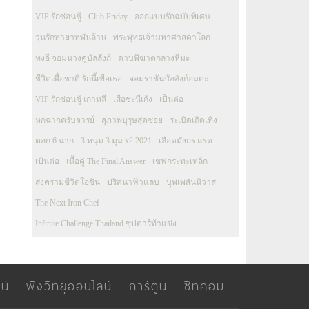
VIP รักซ่อนชู้
Club Friday
ออกแบบรักฉบับพิเศษ
วุ่นรักทายาทพันล้าน
พระพุทธเจ้ามหาศาสดาโลก
ทงอี จอมนางคู่บัลลังก์
ดาบพิฆาตกลางหิมะ
ชีวิตเพื่อชาติ รักนี้เพื่อเธอ
จอมราชันบัลลังก์อมตะ
VIP รักซ่อนชู้ เกาหลี
เสือชะนีเก้ง
เป็นต่อ
หกฉากครับจารย์
สุภาพบุรุษสุดซอย
ระเบิดเถิดเทิง
ตลก 6 ฉาก
3 หนุ่ม 3 มุม x2 2021
เลือดมังกร แรด
เป็นต่อ
เนื้อคู่ The Final Answer
เชฟกระทะเหล็ก
สงครามชีวิตโอชิน
ปริศนาฟ้าแลบ
บุพเพสันนิวาส
The Next Iron Chef
Infinite Challenge Thailand ซุปตาร์ท้าแข่ง
น์
ฟังวิทยุออนไลน์
การ์ตูน
ซิทคอม