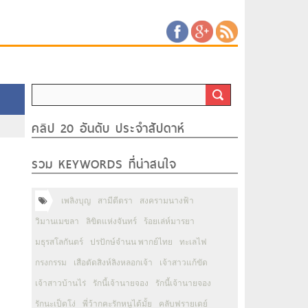
คลิป 20 อันดับ ประจำสัปดาห์
รวม KEYWORDS ที่น่าสนใจ
เพลิงบุญ
สามีตีตรา
สงครามนางฟ้า
วิมานเมขลา
ลิขิตแห่งจันทร์
ร้อยเล่ห์มารยา
มธุรสโลกันตร์
ปรปักษ์จำนน พากย์ไทย
ทะเลไฟ
กรงกรรม
เสือตัดสิงห์ลิงหลอกเจ้า
เจ้าสาวแก้ขัด
เจ้าสาวบ้านไร่
รักนี้เจ้านายจอง
รักนี้เจ้านายจอง
รักนะเป็ดโง่
พี่ว้ากคะรักหนูได้มั้ย
คลับฟรายเดย์