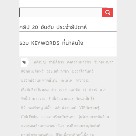
คลิป 20 อันดับ ประจำสัปดาห์
รวม KEYWORDS ที่น่าสนใจ
เพลิงบุญ
สามีตีตรา
สงครามนางฟ้า
วิมานเมขลา
ลิขิตแห่งจันทร์
ร้อยเล่ห์มารยา
มธุรสโลกันตร์
ปรปักษ์จำนน พากย์ไทย
ทะเลไฟ
กรงกรรม
เสือตัดสิงห์ลิงหลอกเจ้า
เจ้าสาวแก้ขัด
เจ้าสาวบ้านไร่
รักนี้เจ้านายจอง
รักนี้เจ้านายจอง
รักนะเป็ดโง่
พี่ว้ากคะรักหนูได้มั้ย
คลับฟรายเดย์
VIP รักซ่อนชู้
Club Friday
ออกแบบรักฉบับพิเศษ
วุ่นรักทายาทพันล้าน
พระพุทธเจ้ามหาศาสดาโลก
ทงอี จอมนางคู่บัลลังก์
ดาบพิฆาตกลางหิมะ
ชีวิตเพื่อชาติ รักนี้เพื่อเธอ