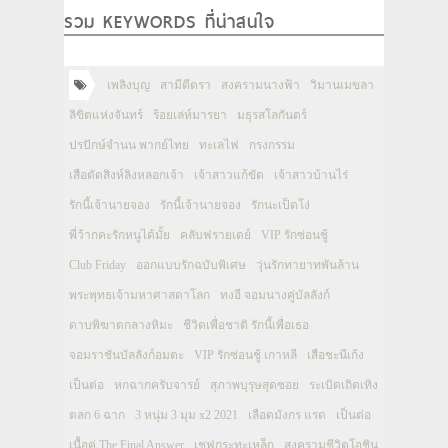
รวม KEYWORDS ที่น่าสนใจ
เพลิงบุญ
สามีตีตรา
สงครามนางฟ้า
วิมานเมขลา
ลิขิตแห่งจันทร์
ร้อยเล่ห์มารยา
มธุรสโลกันตร์
ปรปักษ์จำนน พากย์ไทย
ทะเลไฟ
กรงกรรม
เสือตัดสิงห์ลิงหลอกเจ้า
เจ้าสาวแก้ขัด
เจ้าสาวบ้านไร่
รักนี้เจ้านายจอง
รักนี้เจ้านายจอง
รักนะเป็ดโง่
พี่ว้ากคะรักหนูได้มั้ย
คลับฟรายเดย์
VIP รักซ่อนชู้
Club Friday
ออกแบบรักฉบับพิเศษ
วุ่นรักทายาทพันล้าน
พระพุทธเจ้ามหาศาสดาโลก
ทงอี จอมนางคู่บัลลังก์
ดาบพิฆาตกลางหิมะ
ชีวิตเพื่อชาติ รักนี้เพื่อเธอ
จอมราชันบัลลังก์อมตะ
VIP รักซ่อนชู้ เกาหลี
เสือชะนีเก้ง
เป็นต่อ
หกฉากครับจารย์
สุภาพบุรุษสุดซอย
ระเบิดเถิดเทิง
ตลก 6 ฉาก
3 หนุ่ม 3 มุม x2 2021
เลือดมังกร แรด
เป็นต่อ
เนื้อคู่ The Final Answer
เชฟกระทะเหล็ก
สงครามชีวิตโอชิน