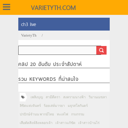
VARIETYTH.COM
ch3 live
VarietyTh
/
คลิป 20 อันดับ ประจำสัปดาห์
รวม KEYWORDS ที่น่าสนใจ
เพลิงบุญ
สามีตีตรา
สงครามนางฟ้า
วิมานเมขลา
ลิขิตแห่งจันทร์
ร้อยเล่ห์มารยา
มธุรสโลกันตร์
ปรปักษ์จำนน พากย์ไทย
ทะเลไฟ
กรงกรรม
เสือตัดสิงห์ลิงหลอกเจ้า
เจ้าสาวแก้ขัด
เจ้าสาวบ้านไร่