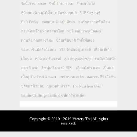
รักนี้เจ้านายจอง
รักนี้เจ้านายจอง
รักนะเป็ดโง่
พี่ว้ากคะรักหนูได้มั้ย
คลับฟรายเดย์
VIP รักซ่อนชู้
Club Friday
ออกแบบรักฉบับพิเศษ
วุ่นรักทายาทพันล้าน
พระพุทธเจ้ามหาศาสดาโลก
ทงอี จอมนางคู่บัลลังก์
ดาบพิฆาตกลางหิมะ
ชีวิตเพื่อชาติ รักนี้เพื่อเธอ
จอมราชันบัลลังก์อมตะ
VIP รักซ่อนชู้ เกาหลี
เสือชะนีเก้ง
เป็นต่อ
หกฉากครับจารย์
สุภาพบุรุษสุดซอย
ระเบิดเถิดเทิง
ตลก 6 ฉาก
3 หนุ่ม 3 มุม x2 2021
เลือดมังกร แรด
เป็นต่อ
เนื้อคู่ The Final Answer
เชฟกระทะเหล็ก
สงครามชีวิตโอชิน
ปริศนาฟ้าแลบ
บุพเพสันนิวาส
The Next Iron Chef
Infinite Challenge Thailand ซุปตาร์ท้าแข่ง
Copyright © 2010 - 2019 Variety Th | All rights
reserved.